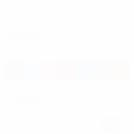
https://www.ardmediathek.de/video/panorama-
3/glasfaserausbau-drueckergeschaeft-an-der-
haustuer
ALLGEMEIN
LIKE THIS POST
Suchen
Suchen nach
SUCHEN