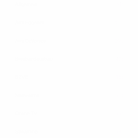
Allgemein
(34)
Amt Eggebek
(21)
Amt Oeversee
(22)
Breitbandausbau
(40)
BZVE
(16)
Nahwärme
(8)
Online TV
(5)
Streaming
(4)