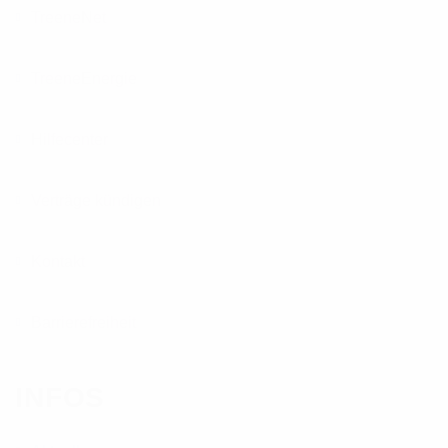
TreeneNet
TreeneEnergie
Hilfecenter
Verträge kündigen
Kontakt
Barrierefreiheit
INFOS