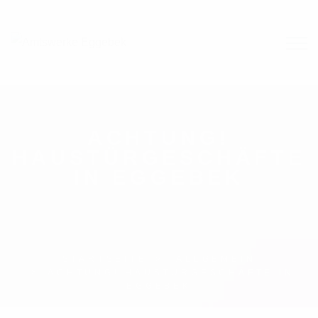
ACHTUNG!
HAUSTÜRGESCHÄFTE
IN EGGEBEK
STARTSEITE
ALLGEMEIN
ACHTUNG! HAUSTÜRGESCHÄFTE IN
EGGEBEK