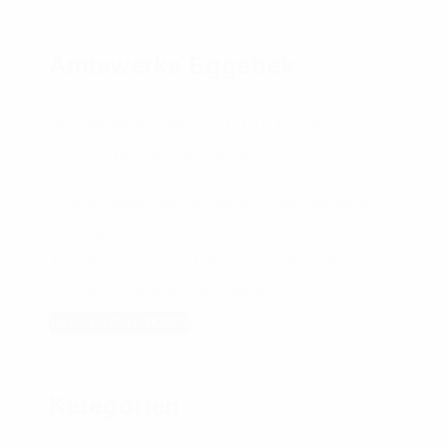
Amtswerke Eggebek
Die Amtswerke GmbH & Co.KG ist am
12.03.2018 gegründet worden.
Gesellschafter der Amtswerke Eggebek ist das
Amt Eggebek mit seinen 8 Gemeinden: Eggebek,
Janneby, Jerrishoe, Jörl, Langstedt, Sollerup,
Süderhackstedt und Wanderup.
MEHR INFORMATIONEN
Kategorien