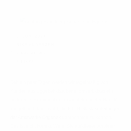
8. JUNI 2023
RIKE ANDERSEN
2,692
VIEWS
3
LIKES
Seit ein paar Tagen werden wir regelmäßig von
Kunden aus Eggebek darüber informiert, dass ein
anderer Telekommunikationsanbieter an der Haustür
klingelt und damit wirbt, die
FTTH Glasfaserleitungen
der Amtswerke Eggebek
übernehmen zu können.
Das ist nicht korrekt. Wenn Sie auf diesen Anbieter