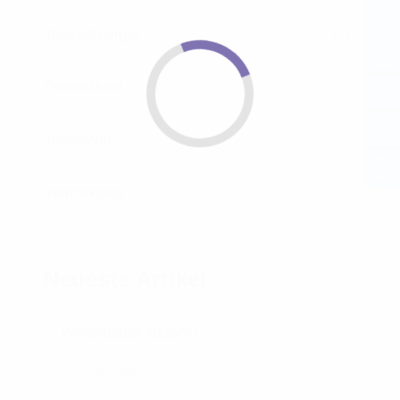
TreeneEnergie
(11)
TreeneMobil
(3)
TreeneNet
(36)
Vermarktung
(15)
Neueste Artikel
Winterpause 2025/26
16. Dezember 2025