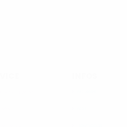
VICE
INFOS
swerke Eggebek
Aktuelles
neNet
AGB
neEnergie
Downloads