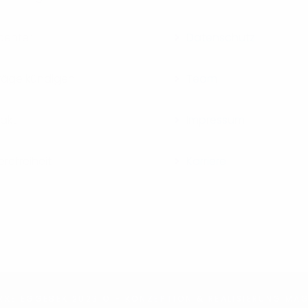
ecenter
Datenschutz
räge kündigen
Team
akt
Impressum
erefreiheit
Karriere
KE EGGEBEK 2023 © - KONZEPTION & REALISIERUNG
MAG