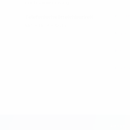
nach Vereinbarung
Hilf
Telefonische Erreichbarkeit:
MO. – FR.: 8 – 19 Uhr
Vert
Kont
Barri
AMTSWER