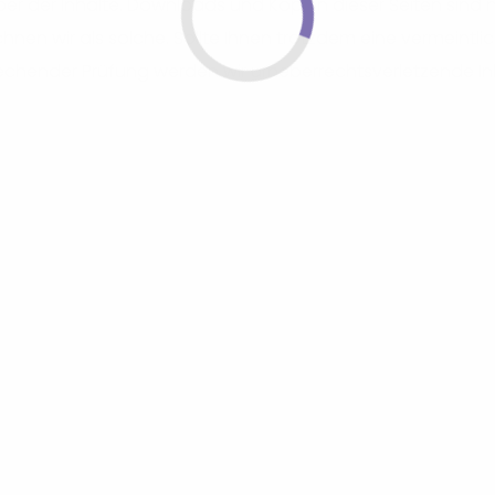
er der Inhalte. Downloads und Kopien dieser Seiten sind nu
hnen wir als solche. Sollte Ihnen trotzdem eine vermeintlic
chender Prüfung werden wir urheberrechtsverletzende In