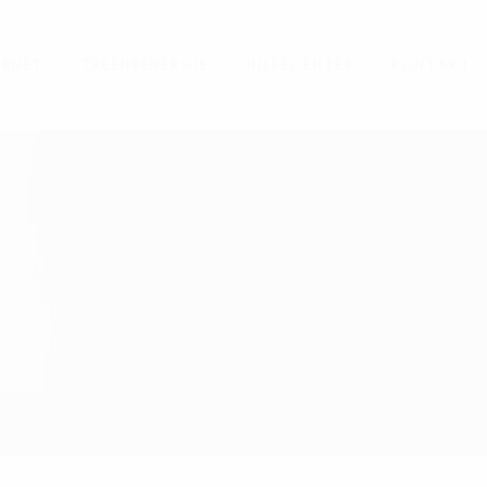
NENET
TREENEENERGIE
HILFECENTER
KONTAKT
M