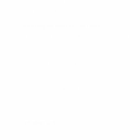
- ST Adobe Stock
- Shutterstock
Haftung für Inhalte und Links
Für eigene Informationen auf unseren Seiten sind
verpflichtet, übermittelte oder gespeicherte f
rechtswidrige Tätigkeit hinweisen. Wir werden
dem Zeitpunkt dieser Kenntnis.
Dies gilt insbesondere auch für Links zu externen
Betreiber verantwortlich. Vor Einstellen der Lin
Kontrolle der verlinkten Seiten ist jedoch ohne 
verlinkten Webseiten werden wir Links umgehend
Urheberrecht
Die Inhalte auf unseren Seiten unterliegen dem 