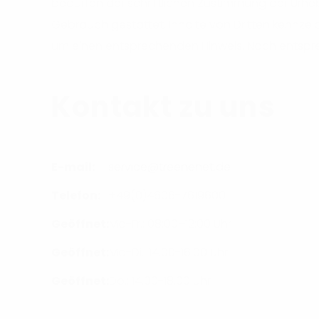
bedürfen der schriftlichen Zustimmung der Urheb
Gebrauch gestattet. Inhalte von Dritten kennzeic
um einen entsprechenden Hinweis. Nach entspre
Kontakt zu uns
E-mail:
service@treenenet.de
Telefon:
+49(0)4606-7619600
Geöffnet:
Mo-Fr.: 08:00–12:00 Uhr
Geöffnet:
Mo-Di.: 14.00-16.00 Uhr
Geöffnet:
Do.: 14.00-18.00 Uhr