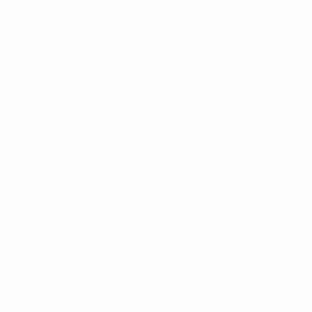
Impressum:
Amtswerke Eggebek GmbH & Co KG
Tarper Straße 2
24997 Wanderup
Deutschland
vertreten durch den Geschäftsführer: Han
E-Mail: info@amtswerke-eggebek.de
USt.-ID-Nummer: DE317971916
Amtsgericht Flensburg, HRA 9513 FL
Aufsichtsbehörde:
Bundesnetzagentur für Elektrizität, Gas, Teleko
- Verbraucherservice Energie -