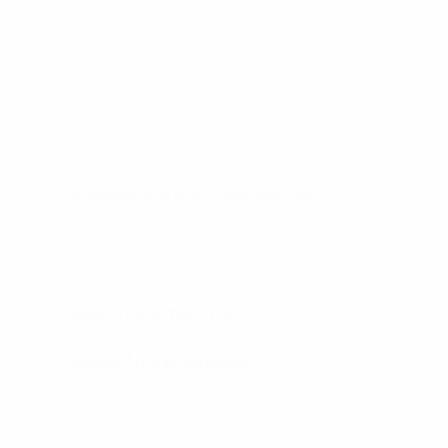
Tulpenfeld 4
53113 Bonn
Telefon: +49 (0)30 - 22480 - 500
Fax: +49 (0)30 - 22480 - 323
E-Mail: verbraucherservice-energie@bnetza.de
Konzeption und Realisierung
Digitalagentur magicmedia
Norderreihe 18 b
24963 Jerrishoe
www.magicmedia.de
Bilder / Illustrationen:
- Amtswerke Eggebek
- Werbeagentur magicmedia