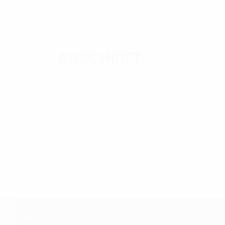
service@treenenet.de
service@treeneenergie.de
ANSCHRIFT
Tarper Straße 2,
24997 Wanderup
ICMEDIA