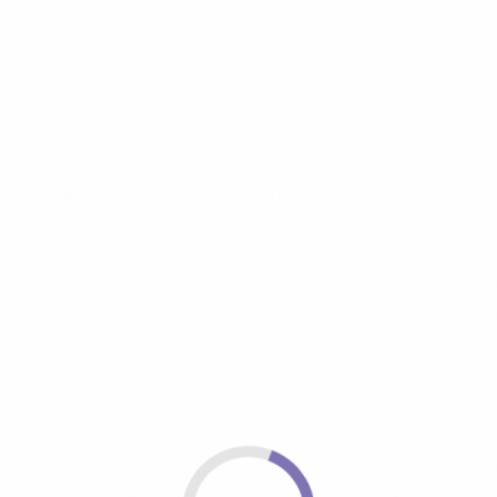
 wir nach den allgemeinen Gesetzen verantwortlich. Allerd
remde Informationen zu überwachen oder selbständig nach
 Rechtsverletzungen bei Kenntnis umgehend entfernen un
 Webseiten Dritter, auf deren Inhalte wir keinen Einfluss ha
ks wurden die verlinkten Seiten von uns auf mögliche Rechts
konkrete Anhaltspunkte einer Rechtsverletzung nicht mögli
 entfernen.
deutschen Urheberrecht. Nutzungshandlungen wie z.B. Verv