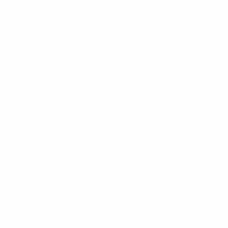
s-Jürgen Hansen
mmunikation, Post und Eisenbahnen