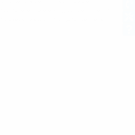
r für den privaten, nicht kommerziellen
he Urheberrechtsverletzung auffallen, bitten wir
halte selbstverständlich umgehend entfernen.