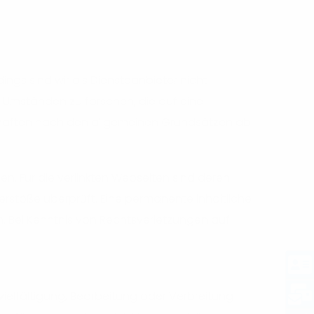
ings sind wir als Diensteanbieter nicht
 Umständen zu forschen, die auf eine
d haften nach den allgemeinen Grundsätzen ab
ben. Für die verlinkten Webseiten sind deren
verstöße überprüft. Eine permanente inhaltliche
ch. Bei Kenntnis von Rechtsverletzungen auf
ielfältigung, Bearbeitung oder Verbreitung