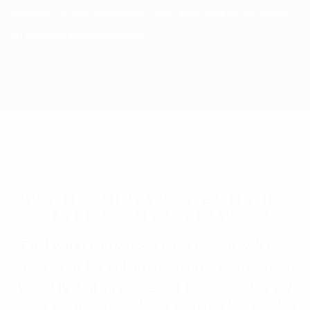
wenden Sie sich telefonisch unter +49(0)4606-761 96 00
an unseren Kundenservice.
FERNSEHEN WIE NOCH NIE.
Das Beste aus allen TV-Welten
Egal wann und wo Sie entscheiden welches
Programm Sie sehen möchten. Laden Sie die
waipu.tv App im App Store oder Google Play
Store auf ihr Smartphone oder Tablet, melden