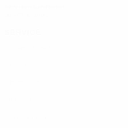
Telefonische Erreichbarkeit:
MO. – FR.: 8 – 19 Uhr
SERVICE
Amtswerke Eggebek
TreeneNet
TreeneEnergie
Hilfecenter
Verträge kündigen