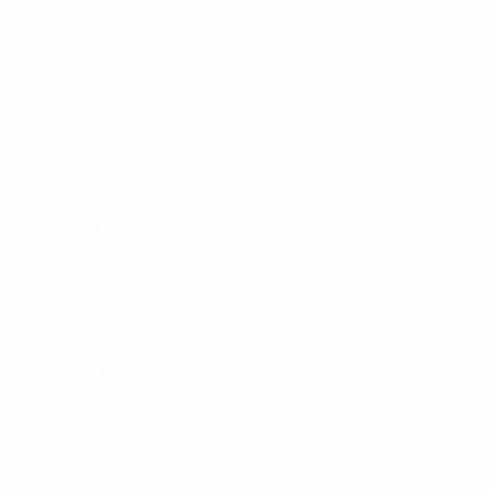
Team
Impressum
Karriere
KONTAKT
Telefon: +49(0)4606-7619600
E-MAIL
service@treenenet.de
service@treeneenergie.de