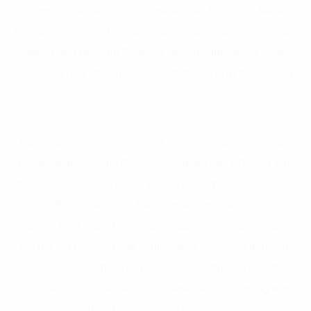
Internet (Glasfser) und Fernsehen an. Unter der Marke
TreeneEnergie wird komplett neues Nahwärmenetz in den
Gemeinden des Amt Eggebek geplant. Ihr Ansatz lautet:
Lokal und nah - für eine starke Verbindung in der Region!
Hätten Sie es gewusst? Die Amtswerke tragen mit Stolz
das begehrte "Echte Glasfaser" Siegel des BREKO. Um
dieses Siegel zu erhalten, wurden verschiedene Aspekte
vom Bundesverband Breitbandkommunikation e.V.
berücksichtigt - vom beeindruckenden Investitionsvolumen
bis hin zur Planung von zahlreichen Hausanschlüssen.
Sogar die Kilometerzahl der Glasfasertrassen wurde
begutachtet und bewertet. Mit dieser Auszeichnung wird
unsere Arbeit und unser Einsatz für eine sorgenfreie