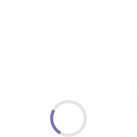
IM AMT EGGEBEK SOWIE IN HOFFNUNG UND
IM AMT OEVERSEE
Die Amtswerke Eggebek haben im Amt Eggebek
bereits ein unabhängiges FTTH-Glasfasernetzwerk
eingerichtet.
Dieses Netzwerk wird nun auf die Gemeinden des
Amtes Oeversee und Hoffnung ausgeweitet.
Das stellt eine erfreuliche Entwicklung für die
Einwohner von Oeversee und Hoffnung dar.