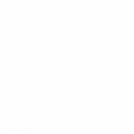
TreeneNet
TreeneEnergie
Hilfecenter
Verträge kündigen
Kontakt
Barrierefreiheit
INFOS