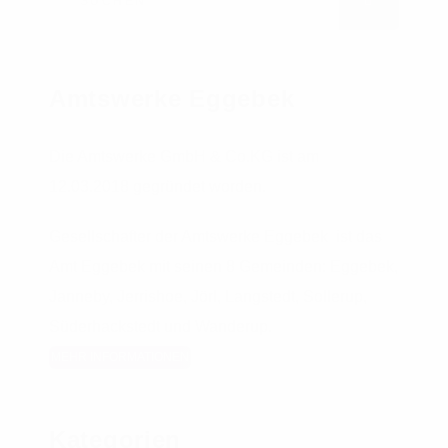
SUCHEN
Amtswerke Eggebek
Die Amtswerke GmbH & Co.KG ist am
12.03.2018 gegründet worden.
Gesellschafter der Amtswerke Eggebek ist das
Amt Eggebek mit seinen 8 Gemeinden: Eggebek,
Janneby, Jerrishoe, Jörl, Langstedt, Sollerup,
Süderhackstedt und Wanderup.
MEHR INFORMATIONEN
Kategorien