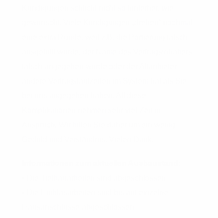
Kündigungen schlicht nicht so hinterher, wie
gewünscht. Viele Kündigungen „drehen“ nochmal
eine extra Runde, weil z.B. die Portierung falsch
ausgefüllt wurde, der Name des Vertragsinhabers
falsch angegeben wurde oder der Altanbieter
andere Vertragslaufzeiten im System hat als Sie
bei uns angegeben haben. All diese
Komplikationen nehmen sehr viel Zeit in
Anspruch. Wir bitten Sie daher um ein wenig
Geduld und Verständnis. Vielen Dank.
Informationen zum aktuellen Ausbaustand:
• Die Tiefbauarbeiten sind abgeschlossen
• Die Einblasarbeiten sind bis auf einzelne
Hausanschlüsse abgeschlossen