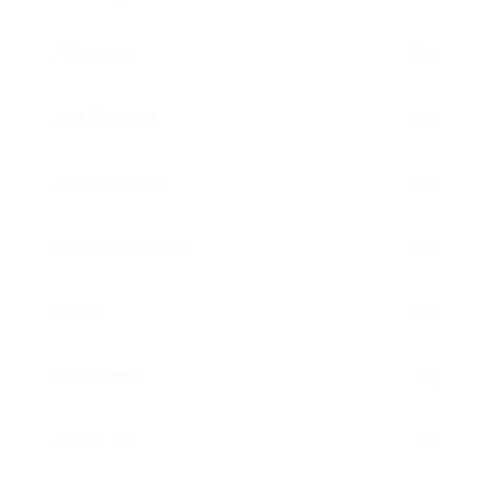
Allgemein
(34)
Amt Eggebek
(21)
Amt Oeversee
(22)
Breitbandausbau
(40)
BZVE
(16)
Nahwärme
(8)
Online TV
(5)