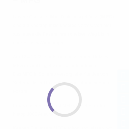
– MFG
Unsere Glasfaser-𝗠ulti𝗳unktions𝗴ehäuse (𝗠𝗙𝗚)
sind die Knotenpunkte unseres Netzes. Von hier
aus laufen die Fasern ihren direkten Weg bis in
eure Häuser/Wohnungen.
Am 12.4.2022 konnten wir unser vorerst letztes
MFG im Amt Eggebek in Betrieb nehmen.
Das MFG in Sollerup versorgt alle Kunden von
Süderhackstedt bis Sollbrück mit ihren eigenen
Fasern.
Eines unserer Standard MFGs bietet Platz für
knapp 1000 Anschlüsse.
Kennen Sie unsere MFGs schon und wissen, wo