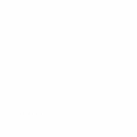
das MFG steht, dass Sie mit Highspeed Internet
versorgt?
WEITERLESEN
0
LIKES
Beitragsnavigati
1
2
…
4
Suchen
Suchen nach