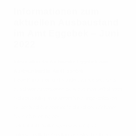
Informationen zum
aktuellen Ausbaustand
im Amt Eggebek – Juni
2022
Information der Amtswerke Eggebek zum
Ausbaustand im Amt Eggebek
Liebe Kundinnen und Kunden, wir wissen, dass
es schwer zu verstehen ist, wieso man selbst noch
nicht endgültig an unserem Netz angeschlossen
ist, der Nachbar aber vielleicht schon. Wir hatten
bis zur Neuerung des
Telekommunikationsgesetzes komplett
unterschiedliche Kündigungsfristen bei Ihrem