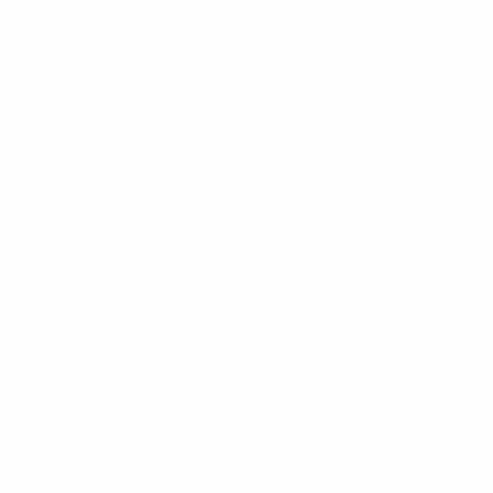
Nach kurzer Zeit war klar, das Problem lag nicht
direkt bei uns, sondern bei einer Hauptleitung in
der Nähe von Neumünster. Die Haupttrasse in
Richtung Hamburg wurde gekappt und musste
provisorisch geflickt werden.
WEITERLESEN
0
LIKES
17. JUNI 2022