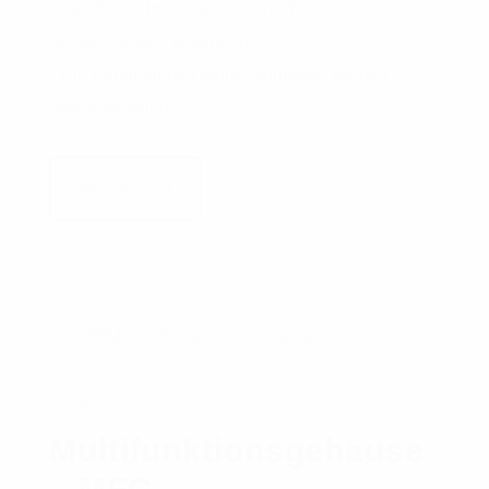
• Für die Endmontage der Anschlüsse werden
aktuell Termine vereinbart
• Die Kündigungen beim Altanbieter werden
ausgesprochen
WEITERLESEN
1
LIKE
5. MAI 2022
Multifunktionsgehäuse