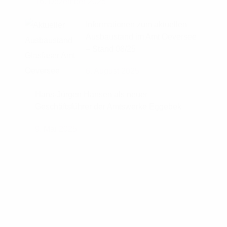
16. Dezember 2025
Informationen zum aktuellen
Ausbaustand im Amt Oeversee
– Stand 08/25
6. August 2025
Hans-Jürgen Hansen als neuer
Geschäftsführer der Amtswerke Eggebek
9. Mai 2025