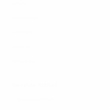
Streaming
(4)
TreeneEnergie
(11)
TreeneMobil
(3)
TreeneNet
(36)
Vermarktung
(15)
Neueste Artikel
Winterpause 2025/26