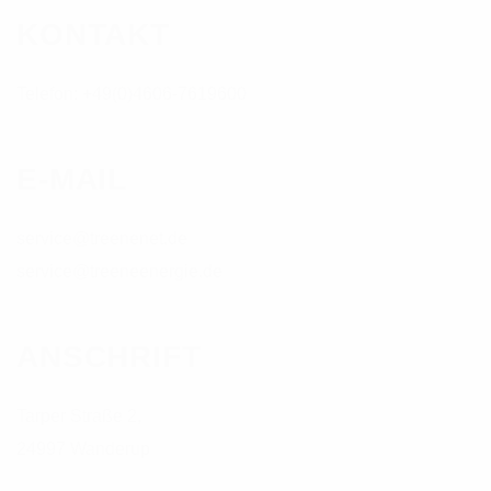
KONTAKT
Telefon: +49(0)4606-7619600
E-MAIL
service@treenenet.de
service@treeneenergie.de
ANSCHRIFT
Tarper Straße 2,
24997 Wanderup