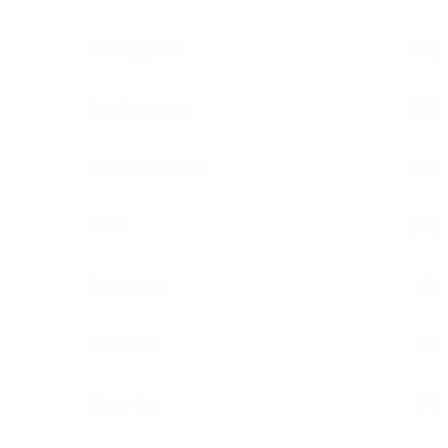
Amt Eggebek
(21)
Amt Oeversee
(22)
Breitbandausbau
(40)
BZVE
(16)
Nahwärme
(8)
Online TV
(5)
Streaming
(4)