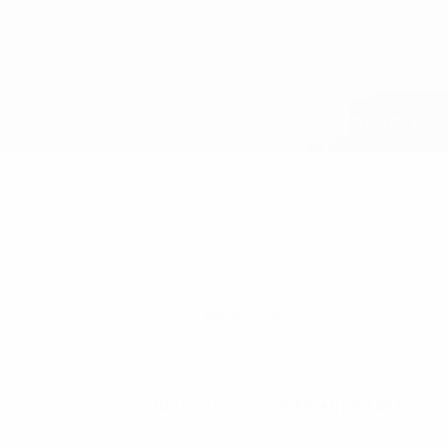
SBAU
INFOS ZUM GLASFASERAUSBAU IM 
HEN
1. JUNI 2021
RIKE ANDERSEN