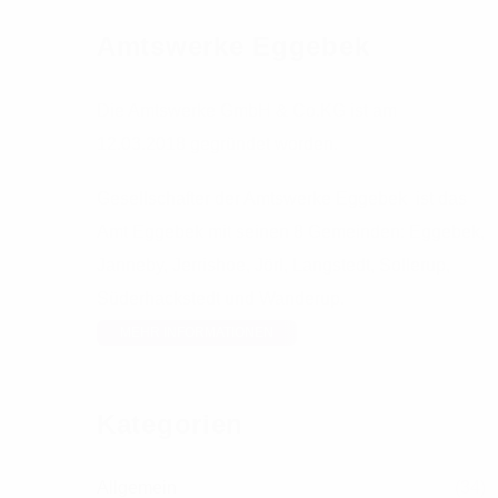
Amtswerke Eggebek
Die Amtswerke GmbH & Co.KG ist am
12.03.2018 gegründet worden.
Gesellschafter der Amtswerke Eggebek ist das
Amt Eggebek mit seinen 8 Gemeinden: Eggebek,
Janneby, Jerrishoe, Jörl, Langstedt, Sollerup,
Süderhackstedt und Wanderup.
MEHR INFORMATIONEN
Kategorien
Allgemein
(34)