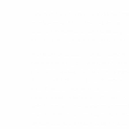
„Besser spät als nie“: Am 29.04.2021 fand Coro
erste Spatenstich für den Breitbandzweckverba
anderem Herr Matthias Schulze-Mantei als Vert
sowie die Bundestagsabgeordnete Frau Petra N
Trotz einer von Schlecht-wetter geprägten Zeit 
Bahnquerung in Eggebek wurde Ende April end
und auch direkt durch unsere Baufirmen umges
Anschlüsse in Eggebek in Betrieb genommen, s
in den Genuss des schnellen Internets gekommen
vielen Teilen ist der Tiefbau schon fleißig gewes
soweit durch, dass die Faserarbeiten beginnen k
ersten Anschlüsse aktivieren können. Auch im Or
abgeschlossen und die Fasermontage wird schn