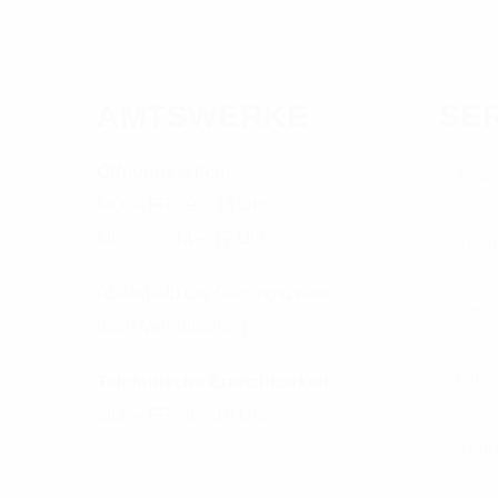
AMTSWERKE
SE
Öffnungszeiten:
Amts
MO. – FR.: 9 – 13 Uhr
MI.: 14 – 17 Uhr
Tree
Außerhalb der Öffnungszeiten
Tree
nach Vereinbarung
Hilfe
Telefonische Erreichbarkeit:
MO. – FR.: 8 – 19 Uhr
Vert