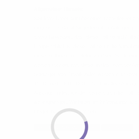
Allgemeiner Hinweis:
Seit März haben wir über einen Dienstleister ei
eingerichtet, damit Sie jederzeit Ihr Anliegen p
darauf hinweisen, dass diese Hotline nicht alle
Hauptsächlich ist diese Hotline für die Aufnah
diese mit Ihnen am Telefon zu lösen. Sollte eine
werden können, wird diese an das Team der Am
Störungen von Privatkunden werden in unseren E
16:00 und Fr. 8:00-12:00). Auch weitere Anfrag
Ausbauständen, werden gerne durch die Hotli
weitergetragen. Wir bitten um Ihr Verständnis, d
Fragen beantworten können.
BREITBANDAUSBAU
BZVE
TREENENET