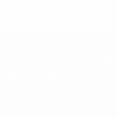
AMTSWERKE
TREENEN
INFOS ZUM
FASERAUSB
BIET EGGEB
2021