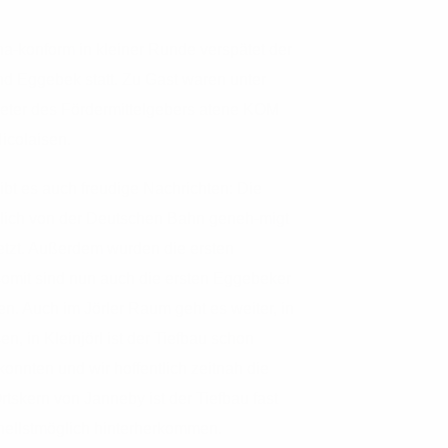
na-konform in kleiner Runde verspätet der
nd Eggebek statt. Zu Gast waren unter
reter des Fördermittelgebers atene KOM
icolaisen.
gibt es auch freudige Nachrichten: Die
lich von der Deutschen Bahn geneh-migt
etzt. Außerdem wurden die ersten
omit sind nun auch die ersten Eggebeker
. Auch im Jörler Raum geht es weiter, in
en, in Kleinjörl ist der Tiefbau schon
onnten und wir hoffentlich zeitnah die
tskern von Janneby ist der Tiefbau fast
ellstmöglich hinterherkommen.