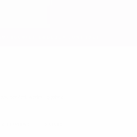
AMTSGEBIET EGGEBEK JUNI 2021
2,314
VIEWS
0
LIKES