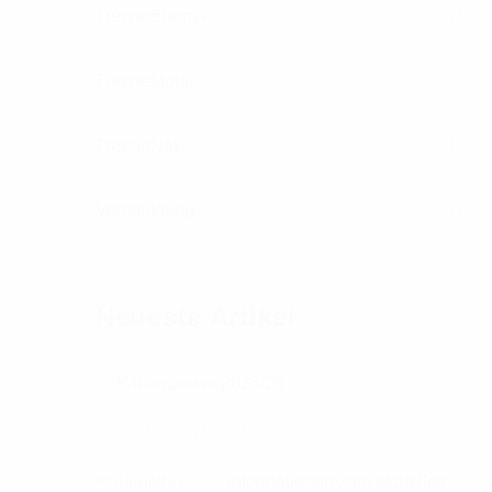
TreeneEnergie
(11)
TreeneMobil
(3)
TreeneNet
(36)
Vermarktung
(15)
Neueste Artikel
Winterpause 2025/26
16. Dezember 2025
Informationen zum aktuellen