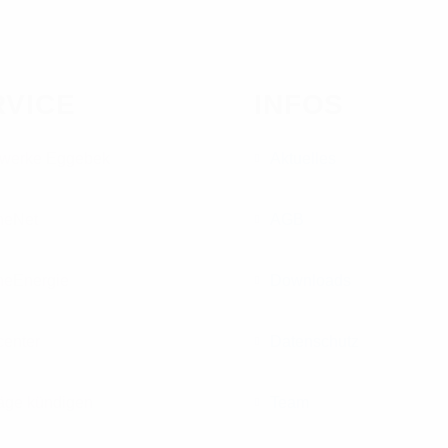
RVICE
INFOS
werke Eggebek
Aktuelles
neNet
AGB
neEnergie
Downloads
center
Datenschutz
räge kündigen
Team