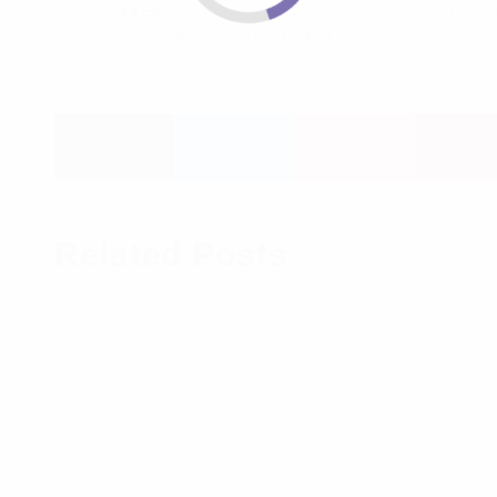
TAGS:
AMTSWERKE EGGEBEK
,
FASERMONT
KLEINJÖRL
,
TREENENET
Related Posts