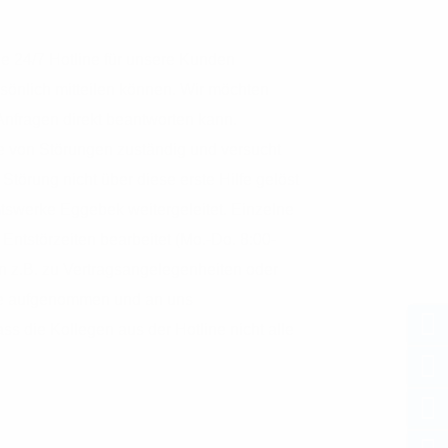
ne 24/7 Hotline für unsere Kunden
ersönlich mitteilen können. Wir möchten
 Anfragen direkt beantworten kann.
me von Störungen zuständig und versucht
 Störung nicht über diese erste Hilfe gelöst
tswerke Eggebek weitergeleitet. Einzelne
ntstörzeiten bearbeitet (Mo.-Do. 8:00-
en z.B. zu Vertragsangelegenheiten oder
ne aufgenommen und an uns
ass die Kollegen aus der Hotline nicht alle