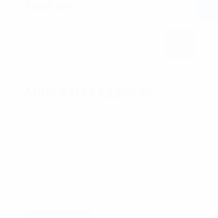
Suchen
Suchen nach
SUCHEN
Amtswerke Eggebek
Die Amtswerke GmbH & Co.KG ist am
12.03.2018 gegründet worden.
Gesellschafter der Amtswerke Eggebek ist
das Amt Eggebek mit seinen 8 Gemeinden:
Eggebek, Janneby, Jerrishoe, Jörl, Langstedt,
Sollerup, Süderhackstedt und Wanderup.
MEHR INFORMATIONEN