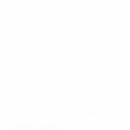
gebaut. Der Technikstandort in Kleinjörl
versorgt auch einen Teil von Janneby. Hier
haben die Faserarbeiten bereits begonnen.
10
LIKES
WEITERLESEN
2. APRIL 2021
GLASFASERAUSBAU
,
TIEFBAUARBEITEN
,
TREENENET
Infos zum