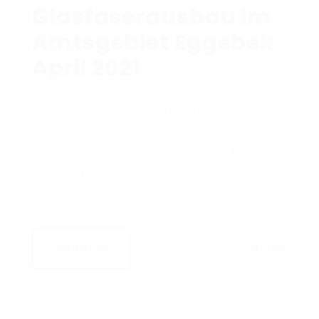
Glasfaserausbau im
Amtsgebiet Eggebek
April 2021
Die Tiefbauarbeiten konnten nach dem
kurzen Wintereinbruch bereits Ende Februar
wieder aufgenommen werden. Seit Anfang
März sind die Tiefbauarbeiten auf der
östlichen Seite von Eggebek gestartet.
1
LIKE
WEITERLESEN