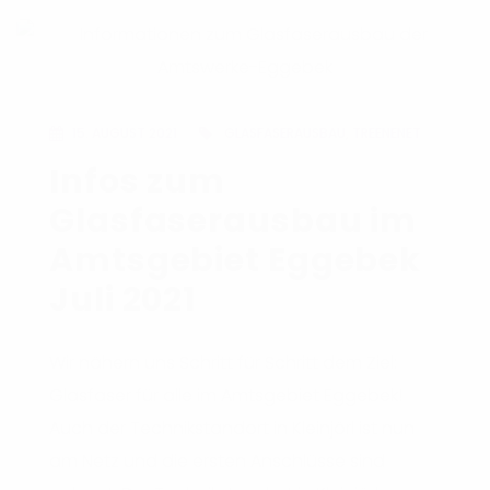
15. AUGUST 2021
GLASFASERAUSBAU
,
TREENENET
Infos zum
Glasfaserausbau im
Amtsgebiet Eggebek
Juli 2021
Wir nähern uns Schritt für Schritt dem Ziel:
Glasfaser für alle im Amtsgebiet Eggebek!
Auch der Technikstandort in Kleinjörl ist nun
am Netz und die ersten Anschlüsse sind