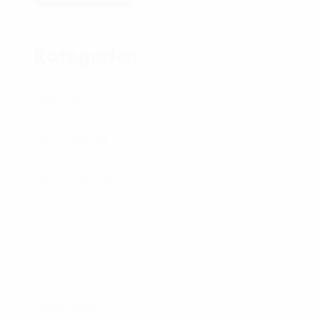
Kategorien
Allgemein
(34)
Amt Eggebek
(21)
Amt Oeversee
(22)
Breitbandausbau
(40)
BZVE
(16)
Nahwärme
(8)