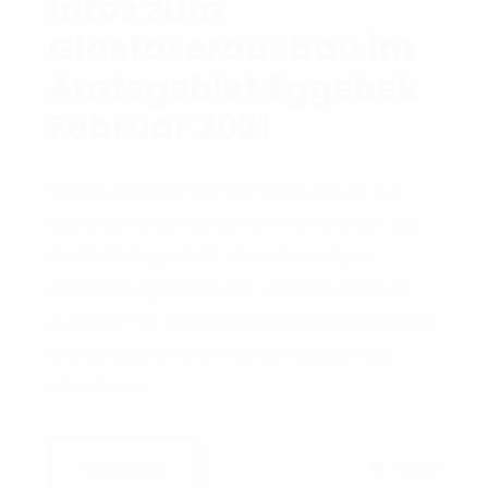
Infos zum
Glasfaserausbau im
Amtsgebiet Eggebek
Februar 2021
Die Bauarbeiten konnten Mitte Januar nur
teilweise wieder aufgenommen werden, da
die Wetterlage nicht alle notwendigen
Arbeiten zugelassen hat. Leider müssen wir
zusätzlich für das Ausbaugebiet Eggebek Ost
und Langstedt einen kleinen Rückschlag
hinnehmen.
0
LIKES
WEITERLESEN