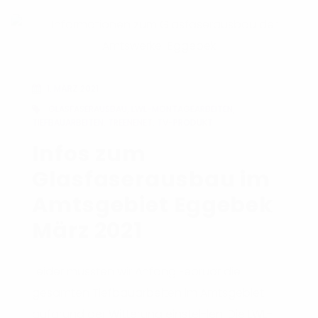
1. MÄRZ 2021
GLASFASERAUSBAU
,
LWL-MONTAGEARBEITEN
,
TIEFBAUARBEITEN
,
TREENENET
,
TV-PRODUKT
Infos zum
Glasfaserausbau im
Amtsgebiet Eggebek
März 2021
Leider mussten wir Anfang Februar die
gesamten Tiefbauarbeiten im Amtsgebiet
aufgrund der Witterung einstel-len. Die LWL-