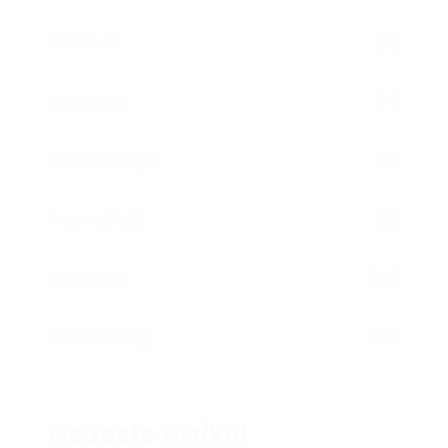
Online TV
(5)
Streaming
(4)
TreeneEnergie
(11)
TreeneMobil
(3)
TreeneNet
(36)
Vermarktung
(15)
Neueste Artikel