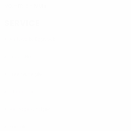
MO. – FR.: 8 – 19 Uhr
SERVICE
Amtswerke Eggebek
TreeneNet
TreeneEnergie
Hilfecenter
Verträge kündigen
Kontakt