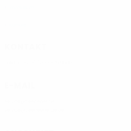
Impressum
Karriere
KONTAKT
Telefon: +49(0)4606-7619600
E-MAIL
service@treenenet.de
service@treeneenergie.de