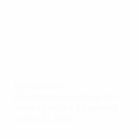
2. JANUAR 2021
AUSBAUFORTSCHRITT
,
GLASFASERAUSBAU
,
TREENENET
Infos zum
Glasfaserausbau im
Amtsgebiet Eggebek
Januar 2021
Die Amtswerke Eggebek wünschen Ihnen ein