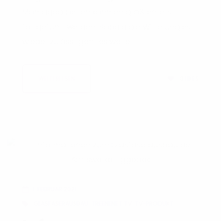
Montagearbeiten konnten größtenteils
fortgeführt werden. Sobald die Witterung es
wieder zulässt geht es weiter.
0
LIKES
WEITERLESEN
1. FEBRUAR 2021
GLASFASERAUSBAU
,
TREENENET TV
,
TV-PRODUKT