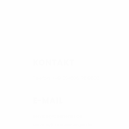
KONTAKT
Telefon: +49(0)4606-7619600
E-MAIL
service@treenenet.de
service@treeneenergie.de