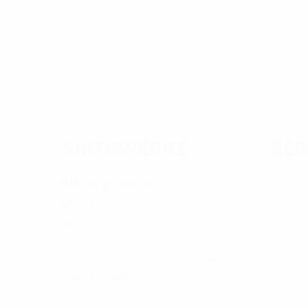
AMTSWERKE
SER
Öffnungszeiten:
Amt
MO. – FR.: 9 – 13 Uhr
MI.: 14 – 17 Uhr
Tree
Außerhalb der Öffnungszeiten
Tree
nach Vereinbarung