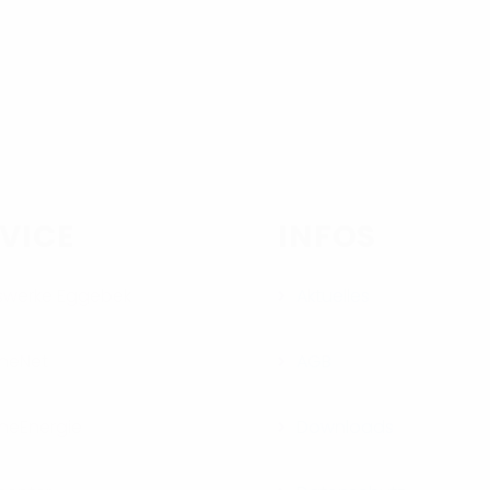
VICE
INFOS
swerke Eggebek
Aktuelles
neNet
AGB
neEnergie
Downloads