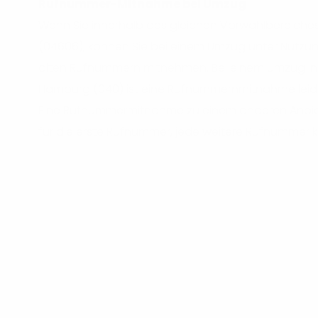
Rufnummer-Mitnahme bei Umzug
Wenn Sie innerhalb des gleichen Vorwahlbereiches
(04606), können Sie bei einem Umzug unter Nutzun
alten Rufnummern mitnehmen. Bei einem Umzug in 
Hamburg (040) ist eine Rufnummernmitnahme leide
Eine Rufnummermitnahme zu einem anderen Anbiet
für die erste Rufnummer, jede weitere Rufnummer k