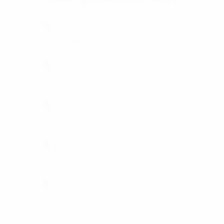
Was brauche ich, um waipu.tv auf dem
Fernseher zu sehen?
Warum kann ich keine privaten Sender
sehen?
Sicherheit im WLAN - Begriffe und
Abkürzungen
Warum kann ich nicht alle Sendungen
der Pro7 und Sat.1 Gruppe aufzeichnen?
waipu.tv 4K Stick Installation Schritt für
Schritt