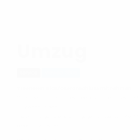
Umzug
Service
Viewed: 3805
TreeneNet Glasfaseranschluss mitnehmen
Sie ziehen innerhalb des TreeneNet-Gebietes um? D
umziehen lassen.
Die einmalige Bereitstellungsgebühr beträgt 49,00 €
eines Umzugs an.