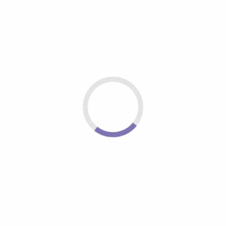
Ihrem alten Tarif und alter Vertragslaufzeit umzuz
Vertragslaufzeit abzuschließen. Nur wenn beim Um
bisheriger Tarif technisch nicht verfügbar ist, haben
außerordentlich mit einer Frist von 1 Monat zum M
Kündigungsrecht besteht dann, wenn die vertragl
Standort nicht möglich ist. Konkret besteht ein S
diesem Fall:
– TreeneNet-Glasfaser am neuen Standort nicht v
– Umzug in eine Pflegeeinrichtung
– Umzug ins Ausland
Sollten Sie die Möglichkeit der Sonderkündigung 
Kontakt mit dem Kundenservice auf.
Für die Bestätigung einer Sonderkündigung benötig
Meldebescheinigung Ihrer neuen Adresse.