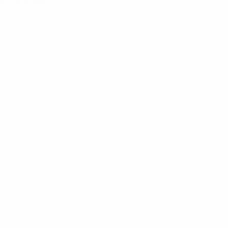
ragt werden?
nen Wunschtermin angeben.
ung des TreeneNet Umzugsservice
all sogar 4-8 Wochen vorher.
termin für den Umzug entsprochen
verfügbar ist, können Sie vorab
-Glasfaseranschluss haben, aber liegt im
euen Glasfaseranschluss bei uns
ungsrecht. Sie haben nur das Recht, mit