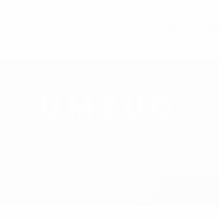
AMTSWERKE
TREE
UMZUG
STARTSEITE
SERVICE
UMZUG