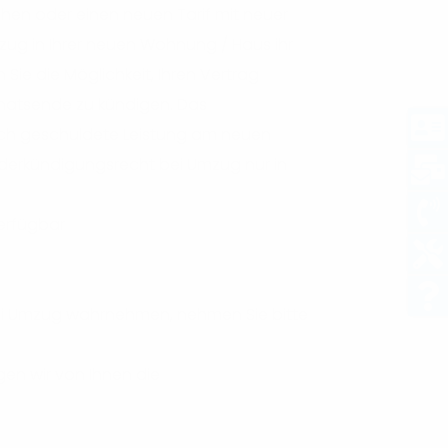
iehen oder einen neuen Tarif mit neuer
zug in Ihrer neuen Wohnung / Haus ihr
 Sie die Möglichkeit, Ihren Vertrag
onatsende zu kündigen. Das
ich geschuldete Leistung am neuen
onderkündigungsrecht bei Umzug nur in
erfügbar
bei Umzug wahrnehmen, nehmen Sie bitte
en wir von Ihnen die