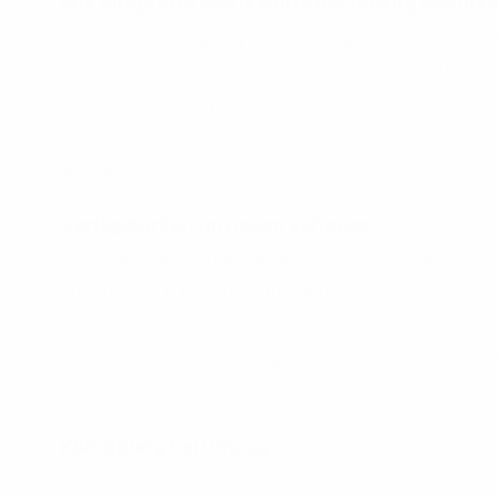
Wie lange im Voraus sollte der Umzug beauft
Bei der Beauftragung Ihres Umzugs können Sie ei
Damit der Termin realistisch ist, muss die Bestell
mindestens 3-4 Wochen vorher erfolgen, im Idealf
Je eher Sie bestellen, je eher kann Ihrem Wunsch
werden.
Verfügbarkeit im neuen Zuhause
Ob TreeneNet in Ihrer neuen Wohnung / Haus über 
unverbindlich bei uns anfragen.
Sollte in Ihr neues Zuhause noch keinen TreeneNet
TreeneNet-Versorgungsgebiet, können Sie einen n
beauftragen.
Kündigung bei Umzug
Ihr Umzug führt nicht automatisch zu einem Kündig