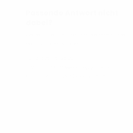
Passende Antwort nicht
dabei?
Gerne dürfen Sie uns auch telefonisch oder
per E-Mail kontaktieren.
Tel.: 04606-761 96 00
E-Mail: info@amtswerke-eggebek.de
Wo: Tarper Straße 2, 24997 Wanderup