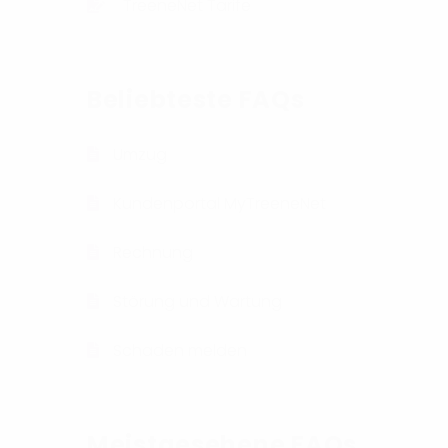
TreeneNet Tarife
Beliebteste FAQs
Umzug
Kundenportal MyTreeneNet
Rechnung
Störung und Wartung
Schaden melden
Meistgesehene FAQs