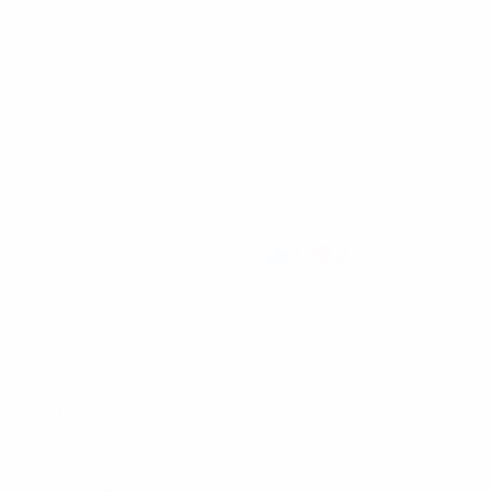
1
2
ann können Sie einfach Ihren Tarif mit
. Die gleiche Gebühr fällt auch im Falle