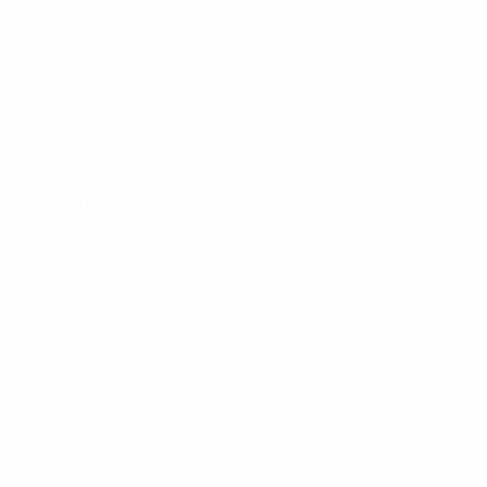
 umziehen, z.B. innerhalb von Wanderup
g des Umzugsservice im Regelfall Ihre
einen neuen Vorwahlbereich, z.B. nach
r nicht möglich.
er berechnen wir mit einmalig 25,00€
ostet einmalig 0,50€.