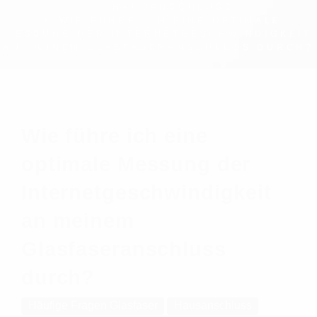
HAUSANSCHLUSS
WIE FÜHRE ICH EINE OPTIMALE
MESSUNG DER INTERNETGESCHWINDIGKEIT
AN MEINEM GLASFASERANSCHLUSS DURCH?
Wie führe ich eine
optimale Messung der
Internetgeschwindigkeit
an meinem
Glasfaseranschluss
durch?
Häufige Fragen Glasfaser
Hausanschluss