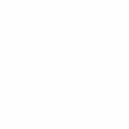
sind
– Deaktivieren Sie vorübergehend den
Echtzeitscanner Ihres Virenprogramms
– Führen Sie die Messung an einem PC mit
angeschlossenem Netzteil durch (kein Akku-Betrieb)
und deaktivieren Sie den Energiesparmodus
Bitte beachten Sie dass es aufgrund von
Ungenauigkeiten beim Messverfahren und je nach
Auslastung der Messstellen zu Abweichung von ca.
10% kommen kann
Wählen Sie bitte eine der folgenden Webseiten für Ihre
Geschwindigkeitsmessung und wählen Sie dort den
Server der TNG Kiel oder der Stadtwerke Barmstedt