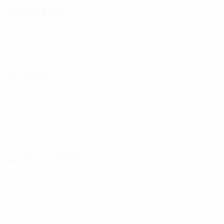
KONTAKT
Telefon: +49(0)4606-7619600
E-MAIL
service@treenenet.de
service@treeneenergie.de
ANSCHRIFT
Tarper Straße 2,
24997 Wanderup