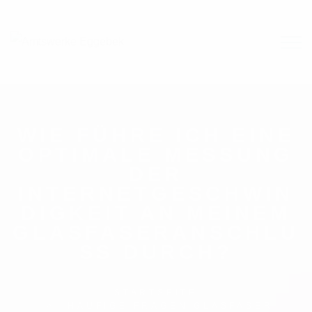
WIE FÜHRE ICH EINE
OPTIMALE MESSUNG
DER
INTERNETGESCHWIN
DIGKEIT AN MEINEM
GLASFASERANSCHLU
SS DURCH?
STARTSEITE
HÄUFIGE FRAGEN GLASFASER