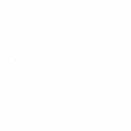
(Xitylight) aus:
http://www.speedtest.net/de
https://www.nperf.com/de
Themen
Ablauf Glasfaserausbau
Allgemein
Häufige Fragen Glasfaser
Service