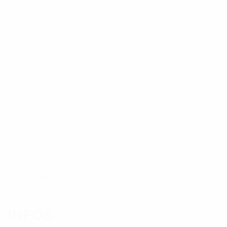
TreeneNet
TreeneEnergie
Hilfecenter
Verträge kündigen
Kontakt
Barrierefreiheit
INFOS