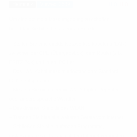
0
0
Heimnetz
Viewed: 3539
Um eine optimale Messumgebung zu schaffen,
beachten Sie bitte die folgenden Punkte:
– Stellen Sie eine direkte Netzwerkverkabelung (LAN)
zwischen der CPE (Übergabebox), dem Router (z.B.
FRITZ!Box) und Ihrem PC her
– Das LAN-Kabel muss mindestens dem Standard
Cat5e entsprechen
– Messen Sie nicht über WLAN, Adapter, Repeater
oder andere spezielle Wandler
– Deaktivieren Sie bitte das WLAN
– Trennen Sie bitte alle weiteren Geräte vom Internet
– Schließen Sie alle laufenden Programme,
insbesondere solche, die mit dem Internet verbunden