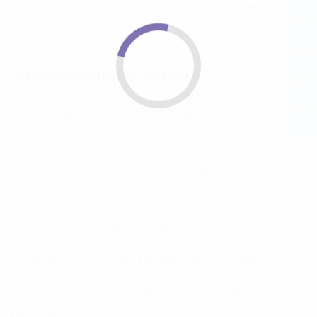
waipu.tv 4K Stick Installation Schritt für Schritt
Meistgesehene FAQs
Was brauche ich, um waipu.tv auf dem Fernseher zu
sehen?
Warum kann ich nicht alle Sendungen der Pro7 und
Sat.1 Gruppe aufzeichnen?
Warum kann ich keine privaten Sender sehen?
Sicherheit im WLAN - Begriffe und Abkürzungen
Ich brauche Hilfe beim Anschließen und Einrichten der
FRITZ!Box