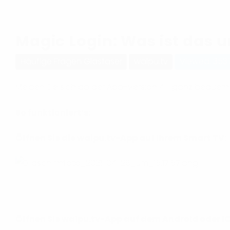
Magic Login: Was ist das u
Häufige Fragen Glasfaser
waipu.tv
Viewed: 353
Melden Sie sich ab der App-Version 4.11 ganz bequem
So funktioniert’s:
Öffnen Sie die waipu.tv-App auf Ihrem Smart TV:
Öffnen Sie waipu.tv-App auf dem Android oder i