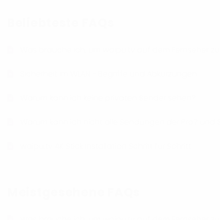
Beliebteste FAQs
Was brauche ich, um waipu.tv auf dem Fernseher z
Sicherheit im WLAN - Begriffe und Abkürzungen
Warum kann ich keine privaten Sender sehen?
Warum kann ich nicht alle Sendungen der Pro7 und 
waipu.tv 4K Stick Installation Schritt für Schritt
Meistgesehene FAQs
Was brauche ich, um waipu.tv auf dem Fernseher z