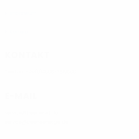
Impressum
Karriere
KONTAKT
Telefon: +49(0)4606-7619600
E-MAIL
service@treenenet.de
service@treeneenergie.de