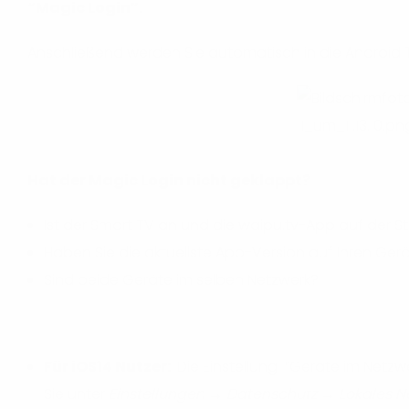
“Magic Login”.
Anschließend werden Sie automatisch in die Android 
Hat der Magic Login nicht geklappt?
Ist der Smart TV an und die waipu.tv-App auf der S
Haben Sie die aktuellste App-Version auf Ihren Ger
Sind beide Geräte im selben Netzwerk?
Für iOS14 Nutzer:
Die Einstellung “Geräte im Netzwer
Sie unter
Einstellungen → Datenschutz → Lokales N