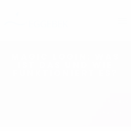
MAGIC LOGIN: WAS
IST DAS UND WIE
FUNKTIONIERT ES?
STARTSEITE
HÄUFIGE FRAGEN GLASFASER
WAIPU.TV
MAGIC LOGIN: WAS IST DAS UND WIE
FUNKTIONIERT ES?