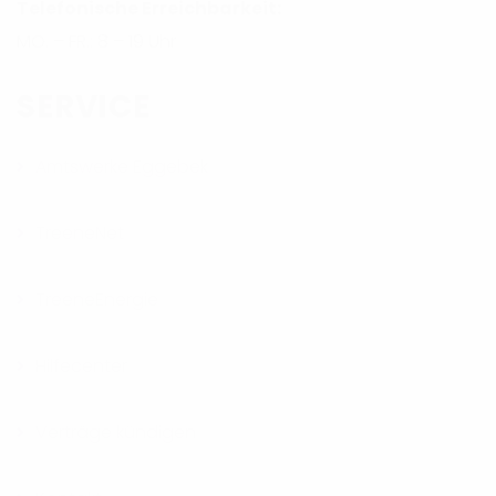
Telefonische Erreichbarkeit:
MO. – FR.: 8 – 19 Uhr
SERVICE
Amtswerke Eggebek
TreeneNet
TreeneEnergie
Hilfecenter
Verträge kündigen