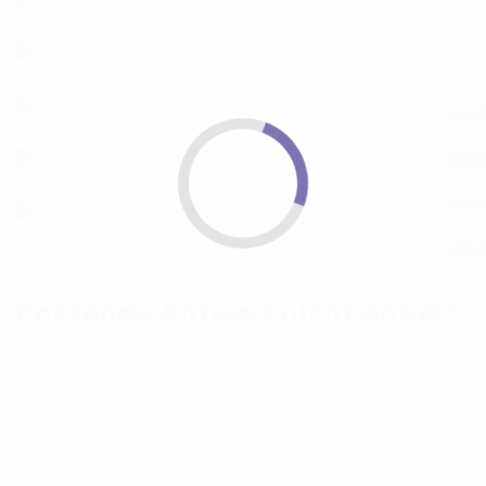
Warum kann ich keine privaten Sender sehen?
Sicherheit im WLAN - Begriffe und Abkürzungen
Warum kann ich nicht alle Sendungen der Pro7 und 
waipu.tv 4K Stick Installation Schritt für Schritt
Passende Antwort nicht dabei?
Gerne dürfen Sie uns auch telefonisch oder per E-Mail k
Tel.: 04606-761 96 00
E-Mail: info@amtswerke-eggebek.de
Wo: Tarper Straße 2, 24997 Wanderup