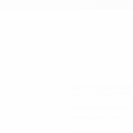
TSEITE
VERMARKTUNG UND BREITBANDA
GLASFASERAUS
HAURUP-HOFFN
Wir ermöglichen allen Hau
Hoffnung einen echten Gla
Mit regionalen Partnern baue