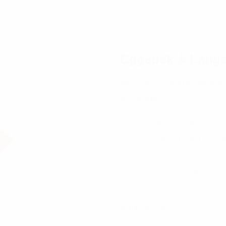
Eggebek & Langs
Informationen zum aktuell
EGGEBEK:
Die Tiefbauarbeiten sind 
Die Einblasarbeiten westli
fehlen noch Haupt- und H
Für die Endmontage der An
Die ersten Anschlüsse kon
LANGSTEDT: