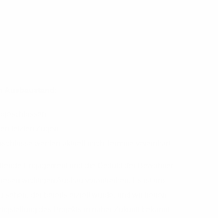
en Ausbaustand:
abgeschlossen
den letzten Zügen
schlüsse werden aktuell noch Termine vereinbart
altende Engagement und die Geduld der Bewohner
esen wichtigen Ausbau vorantreiben. Es ist uns
u sehen, der bereits erzielt wurde, und wir freuen
rtigstellung des Projekts in naher Zukunft bekannt