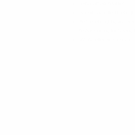
Tiefbauarbeiten laufen
Es fehlt noch die Treeneq
Die Genehmigung wird vora
die Ausführung für Anfang
LWL Arbeiten werden vorau