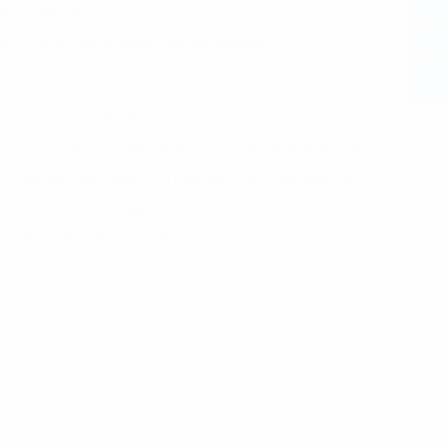
abgeschlossen
 auf letzte Restarbeiten abgeschlossen
usanschlüsse werden aktuell vereinbart.
von Jerrishoe für ihre Geduld und Unterstützung
en uns darauf, ihnen bereits jetzt und zukünftig die
 Projekts zugänglich zu machen. Wir sind stolz auf
 freuen uns auf die positiven Auswirkungen, die
s Leben aller Bürger haben werden.