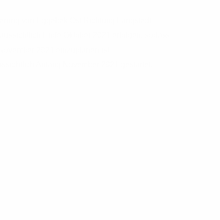
uerung von Eggebek Ost Richtung Langstedt
ussichtlich Ende Oktober 2021 erfolgen, sodass
 November 2021 einzuplanen ist
ssichtlich Anfang November 2021 gestartet.