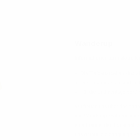
Wanderup
Informationen zum aktuell
Die Tiefbauarbeiten sind 
Die Faserarbeiten sind in 
Für die Endmontage der An
Wir freuen uns über das anh
von Wanderup, während wir di
eine Freude, den Fortschritt z
uns darauf, die endgültige Fe