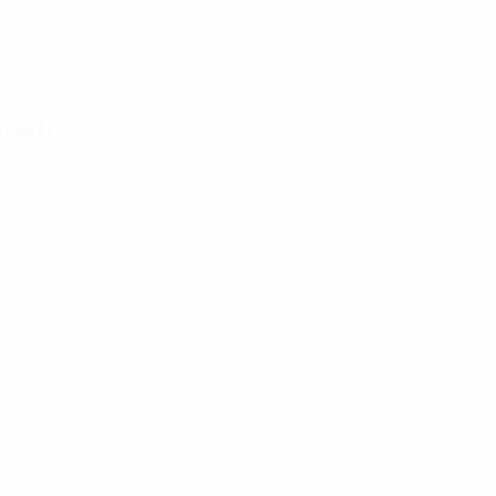
tedt
en Ausbaustand:
abgeschlossen
ch der Bahn sind abgeschlossen, östlich der Bahn
ausanschlusskabel
schlüsse werden aktuell Termine vereinbart
nten bereits in Betrieb genommen werden