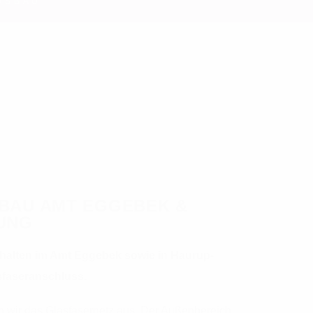
USBAU
BAU AMT EGGEBEK &
UNG
shalten im Amt Eggebek sowie in Haurup-
sfaseranschluss.
n wir das Glasfasernetz aus. Der Außenbereich