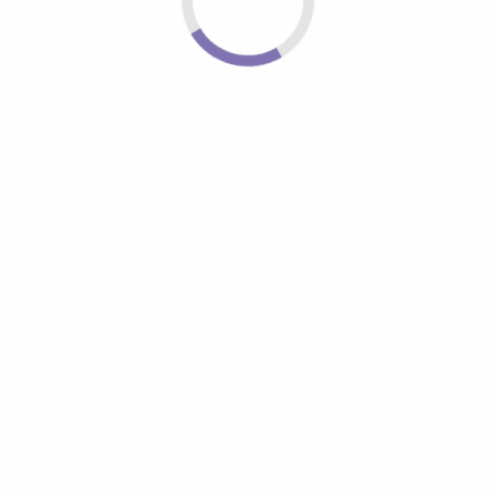
Die Tiefbauarbeiten sind 
Die Faserarbeiten sind bis
Termine für die letzten Ha
Wir danken der Gemeinschaft 
während der Arbeiten und freu
Vorteile des abgeschlossenen
die erzielten Fortschritte und
diese Verbesserungen auf da