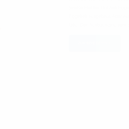
(weiße Flecken) im Amt Egg
Eggebek ausgebaut. Aber auch 
tätig. Den Ausbaustand vom B
ZUM BZVE BEREICH