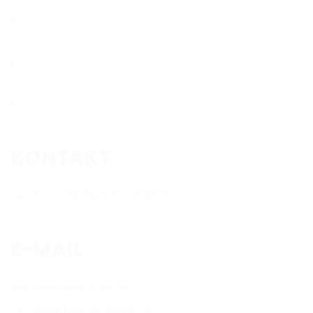
Team
Impressum
Karriere
KONTAKT
Telefon: +49(0)4606-7619600
E-MAIL
service@treenenet.de
service@treeneenergie.de