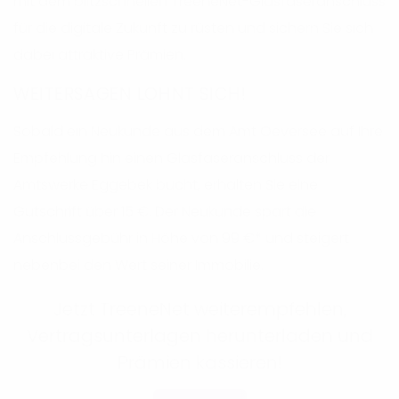
mit dem blitzschnellen TreeneNet-Glasfaseranschluss
für die digitale Zukunft zu rüsten und sichern Sie sich
dabei attraktive Prämien.
WEITERSAGEN LOHNT SICH!
Sobald ein Neukunde aus dem Amt Oeversee auf Ihre
Empfehlung hin einen Glasfaseranschluss der
Amtswerke Eggebek bucht, erhalten Sie eine
Gutschrift über 15 €. Der Neukunde spart die
Anschlussgebühr in Höhe von 99 €* und steigert
nebenbei den Wert seiner Immobilie.
Jetzt TreeneNet weiterempfehlen,
Vertragsunterlagen herunterladen und
Prämien kassieren!