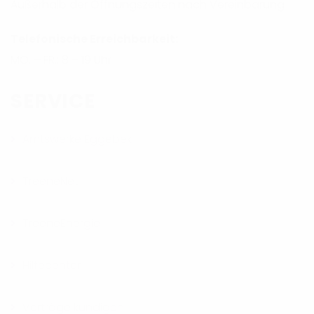
Außerhalb der Öffnungszeiten nach Vereinbarung
Telefonische Erreichbarkeit:
MO. – FR.: 8 – 19 Uhr
SERVICE
Amtswerke Eggebek
TreeneNet
TreeneEnergie
Hilfecenter
Verträge kündigen